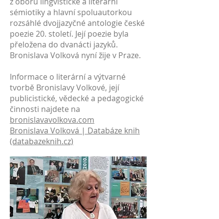
z oboru lingvistické a literární
sémiotiky a hlavní spoluautorkou
rozsáhlé dvojjazyčné antologie české
poezie 20. století. Její poezie byla
přeložena do dvanácti jazyků.
Bronislava Volková nyní žije v Praze.
Informace o literární a výtvarné
tvorbě Bronislavy Volkové, její
publicistické, vědecké a pedagogické
činnosti najdete na
bronislavavolkova.com
Bronislava Volková | Databáze knih
(databazeknih.cz)