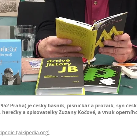
1952
Praha
) je
český
básník, písničkář a prozaik, syn če
, herečky a spisovatelky
Zuzany Kočové
, a vnuk operníh
kipedie (wikipedia.org)