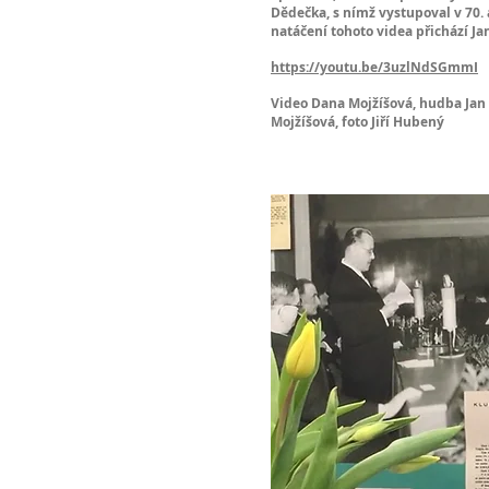
Dědečka, s nímž vystupoval v 70. 
natáčení tohoto videa přichází Ja
https://youtu.be/3uzlNdSGmmI
Video Dana Mojžíšová, hudba Jan 
Mojžíšová, foto Jiří Hubený