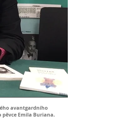
ského avantgardního
o pěvce
Emila Buriana
.