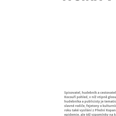
Spisovatel, hudebník a cestovatel
Kocouří pohled, v níž vtipně glos
hudebníka a publicisty je temati
slavné rodiče, fejetony o kulturní
roku také vysílání z Přední Kopan
epidemie, ale též vzpomínky na k