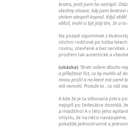
bratra, jestli jsem ho netrápil. Ot
všechny situace, kdy jsem bratrovi 
stolem alespoň kopnul. Když věděl 
vítězil, mohl si být jistý tím, že si
Na pozadí vzpomínek z klukovskýc
všichni rodičové po tolika letec
rovinu, otevřeně a bez servítek.
prozření tak autentické a všeob
(ukázka)
"Bratr ovšem dlouho nepř
a příležitost říct, co by mohlo až 
mnou prožil a na které má samé krá
mít nemohl. Protože to , co náš starš
A kde že je ta slibovaná jiskra p
nejspíš po šedesátce dozvídá, ž
a mladšího! A v této jeho epifan
smyslu, že na něco navazujeme,
pokaždé jednostranně a jednos