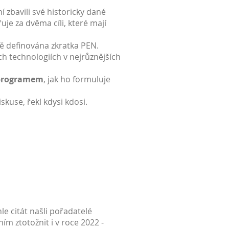
 zbavili své historicky dané
uje za dvěma cíli, které mají
ně definována zkratka PEN.
ch technologiích v nejrůznějších
m programem
, jak ho formuluje
kuse, řekl kdysi kdosi.
e citát našli pořadatelé
m ztotožnit i v roce 2022 -