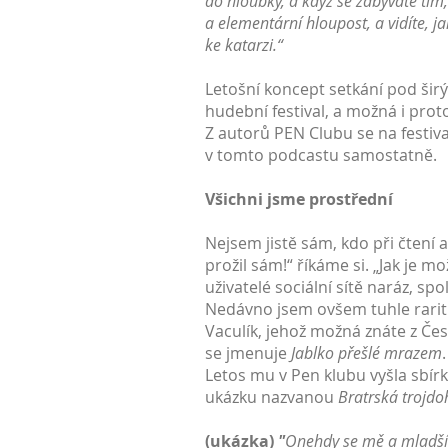
do hloubky, a když se zabýváte tím,
a elementární hloupost, a vidíte, j
ke katarzi.“
Letošní koncept setkání pod ši
hudební festival, a možná i proto
Z autorů PEN Clubu se na festiva
v tomto podcastu samostatně.
Všichni jsme prostřední
Nejsem jistě sám, kdo při čtení
prožil sám!“ říkáme si. „Jak je m
uživatelé sociální sítě naráz, sp
Nedávno jsem ovšem tuhle raritu
Vaculík, jehož možná znáte z Čes
se jmenuje
Jablko přešlé mrazem
.
Letos mu v Pen klubu vyšla sbí
ukázku nazvanou
Bratrská trojdo
(ukázka)
"
Onehdy se mě a mladšího