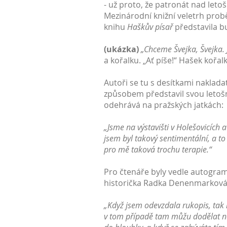
- už proto, že patronát nad letošn
Mezinárodní knižní veletrh prob
knihu
Haškův písař
představila b
(ukázka)
„Chceme Švejka, Švejka. 
a kořalku. „Ať píše!“ Hašek kořal
Autoři se tu s desítkami naklad
způsobem představil svou letošn
odehrává na pražských jatkách:
„Jsme na výstavišti v Holešovicích 
jsem byl takový sentimentální, a to
pro mě taková trochu terapie.“
Pro čtenáře byly vedle autogrami
historička Radka Denenmarková vy
„Když jsem odevzdala rukopis, tak m
v tom případě tam můžu dodělat něj