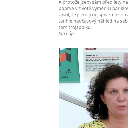
A protože jsem sám před lety na
poprvé v životě vyměnil i pár sl
zjistil, že jsem jí nejspíš ztěle
tenhle nadčasový náhled na sebe
tom trojspolku.
Jan Čáp