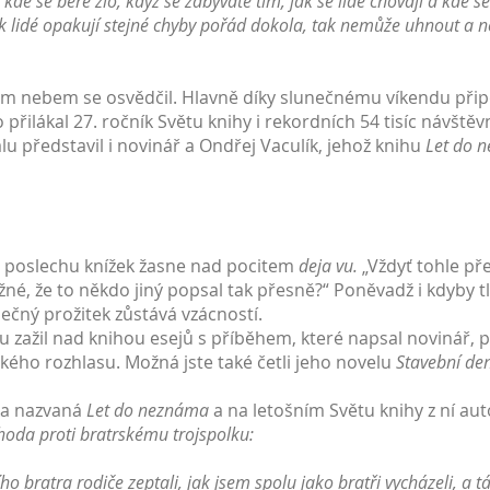
 kde se bere zlo, když se zabýváte tím, jak se lidé chovají a kde 
ak lidé opakují stejné chyby pořád dokola, tak nemůže uhnout a ne
rým nebem se osvědčil. Hlavně díky slunečnému víkendu př
 přilákal 27. ročník Světu knihy i rekordních 54 tisíc návštěv
lu představil i novinář a Ondřej Vaculík, jehož knihu
Let do 
 a poslechu knížek žasne nad pocitem
deja vu.
„Vždyť tohle př
ožné, že to někdo jiný popsal tak přesně?“ Poněvadž i kdyby tl
olečný prožitek zůstává vzácností.
 zažil nad knihou esejů s příběhem, které napsal novinář, p
kého rozhlasu. Možná jste také četli jeho novelu
Stavební den
rka nazvaná
Let do neznáma
a na letošním Světu knihy z ní au
hoda proti bratrskému trojspolku:
 bratra rodiče zeptali, jak jsem spolu jako bratři vycházeli, a 