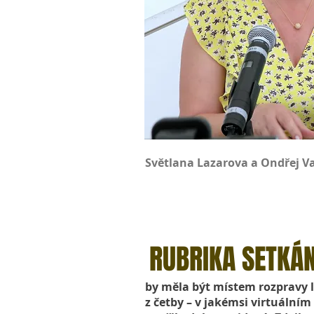
Světlana Lazarova a Ondřej Va
RUBRIKA SETKÁN
by měla být místem rozpravy li
z četby – v jakémsi virtuální