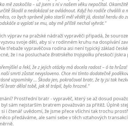
ázka mě zaskočila – už jsem s ní v našem věku nepočítal. Okamžitě
určitě škodil a nedokázal se ovládnout. Když ho rodiče chválili 
něco, co bych správně jako starší měl vědět já, dostal herdu do
 to odskáče a vyplatí se mu, aby mě příště nechal vyhrát."
h výprav na pražské nádraží vypravěči připadá, že sourozenc
h vyzvou svoje děti, aby si v rodinném kruhu na dospívání za
 Ale třebaže vypravěčova rodina asi není typický základ čes
ecné, že i na posluchače
Bratrského trojspolku
přeskočí jiskra
emýšlel a řekl, že z jejich otázky má docela radost – ó ta hrůz
do naší smrti zůstat nevysloveno. Chce mi tímto dodatečně poděkova
sné vzpomínky … Škoda jen, pokračoval bratr, že ty jsi tak hezké
í bratr dělal tobě, jak tě trápil, bylo hrozné."
oznání? Prostřední bratr - vypravěč, který se až dosud považo
e byl sám nejstarším bratrem považován za přítěž. Úplně ste
ii si i čtenář uvědomí, že jsme přece všichni tak trochu pros
 něco předáváme, ale sami sebe v těch vztahových transakc
měrně.