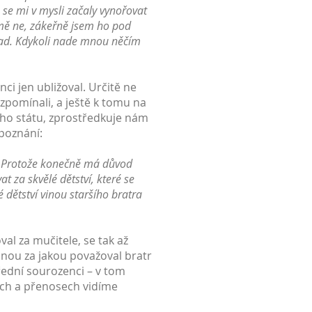
 se mi v mysli začaly vynořovat
a mě ne, zákeřně jsem ho pod
 zad. Kdykoli nade mnou něčím
i jen ubližoval. Určitě ne
vzpomínali, a ještě k tomu na
kého státu, zprostředkuje nám
 poznání:
a! Protože konečně má důvod
t za skvělé dětství, které se
 dětství vinou staršího bratra
val za mučitele, se tak až
jnou za jakou považoval bratr
třední sourozenci – v tom
ích a přenosech vidíme