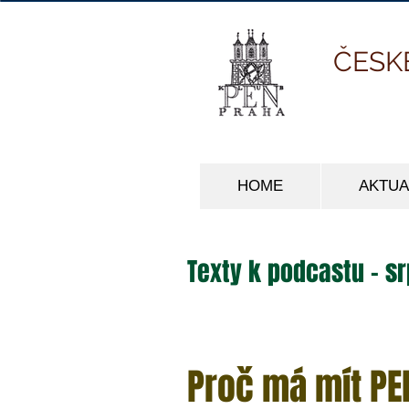
ČESK
HOME
AKTUA
Texty k podcastu - s
Proč má mít PE