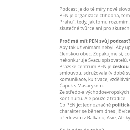
Podcast je do té míry nové slovo
PEN je organizace ctihodná, témě
Prahu“, tedy, jak tomu rozumím,
skutečné tvůrce ani pro skutečn
Proč má mít PEN svůj podcast
Aby tak už vnímám nebyl. Aby up
členskou obec. Zopakujme si, c
nekonkuruje Svazu spisovatelů,
Pražské centrum PEN je
českou
smlouvou, sdružovala (v době sv
komunikace, kultivace, vzděláván
Čapek s Masarykem.
Ze středo-a východoevropských ze
kontinuitu. Ale pouze z tradice –
Co PEN
je
: Jednoznačně
politic
charakter se během dnes již více
především z Balkánu, Asie, Afri