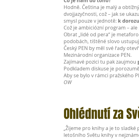
Co je nám do toho?
Hodně. Čeština je malý a obtížný
dvojjazyčnosti, což – jak se uka
smysl pouze v jednotě:
k dorozu
Což je ambiciózní program – ale
Obrat „lidé od pera“ je metafor
podobách, tištěné slovo ustupuj
Český PEN by měl své řady otevř
Mezinárodní organizace PEN.
Zajímavé pozici tu pak zaujmou
Podkladem diskuse je porozumě
Aby se bylo v rámci pražského 
OW
Ohlédnutí za S
„Žijeme pro knihy a je to sladké
letošního Světu knihy v nejznámě