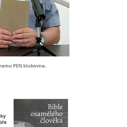
ogramu PEN klubovna.
tky
bře