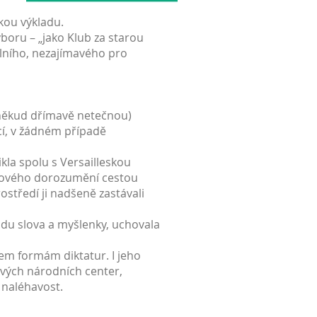
kou výkladu.
boru – „jako Klub za starou
álního, nezajímavého pro
poněkud dřímavě netečnou)
í, v žádném případě
nikla spolu s Versailleskou
větového dorozumění cestou
ostředí ji nadšeně zastávali
odu slova a myšlenky, uchovala
šem formám diktatur. I jeho
livých národních center,
 naléhavost.