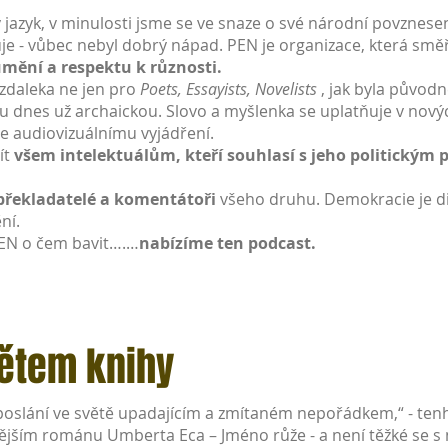
 jazyk, v minulosti jsme se ve snaze o své národní povznesení
zuje - vůbec nebyl dobrý nápad. PEN je organizace, která směř
mění a respektu k různosti.
 zdaleka ne jen pro
Poets, Essayists, Novelists
, jak byla původ
ou dnes už archaickou. Slovo a myšlenka se uplatňuje v nový
e audiovizuálnímu vyjádření.
ít
všem intelektuálům, kteří souhlasí s jeho politický
překladatelé a komentátoři
všeho druhu. Demokracie je dis
ní.
PEN o čem bavit….…
nabízíme ten podcast.
větem knihy
 poslání ve světě upadajícím a zmítaném nepořádkem,“ - tenhl
jším románu Umberta Eca – Jméno růže - a není těžké se s ní