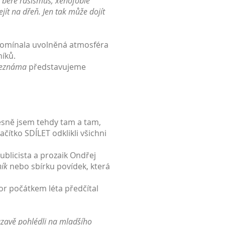
se bere rasismus, xenofobie
jít na dřeň. Jen tak může dojít
ipomínala uvolněná atmosféra
níků.
neznáma
představujeme
esně jsem tehdy tam a tam,
ačítko SDÍLET odklikli všichni
ublicista a prozaik Ondřej
ík
nebo sbírku povídek, která
tor počátkem léta předčítal
tázavě pohlédli na mladšího