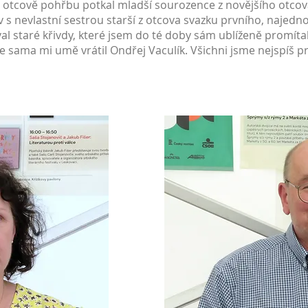
 otcově pohřbu potkal mladší sourozence z novějšího otcova
ov s nevlastní sestrou starší z otcova svazku prvního, najedn
sňoval staré křivdy, které jsem do té doby sám ublíženě promít
 sama mi umě vrátil Ondřej Vaculík. Všichni jsme nejspíš p