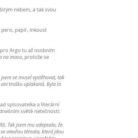
 širým nebem, a tak svou
 pero, papír, inkoust
– pro Argo tu až osobním
a na maso
, protože se
e jsem se musel vystěhovat, tak
a ani trošku uplakaná. Byla to
d spisovatelka a literární
 dnešním světě netečnosti:
ítit. Tak jsem mu odepsala, že
 se otevřou témata, která jdou