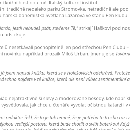
í knižní hostinou měl Italský kulturní institut.
ěhl tradičně nedaleko parku Stromovka, netradičně ale pod
ulharská bohemistka Světlana Lazarová ve stanu Pen klubu:
Jardo, jestli nebudeš psát, zavřeme Tě,“
strkají Haškovi pod nos
ku odstrkuje.
atelů nesetkávali pochopitelně jen pod střechou Pen Clubu 
í novinku například prozaik Miloš Urban. Jmenuje se
Továrn
a já jsem napsal knížku, která se v Holešovicích odehrává. Protož
 všechno najdete v té knížce, která ale není vůbec sentimentální 
ád nejatraktivnější slevy a moderované besedy, kde napříkla
světlovala, jak chce u čtenáře vyvolat očistnou katarzi i v
i redaktor řekl, že to je tak temné, že je potřeba to trochu rozsv
akou vedlejší postavu, která bude chodit a svítit baterkou! Když