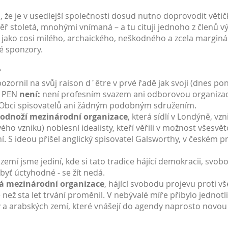
, že je v usedlejší společnosti dosud nutno doprovodit větič
ř stoletá, mnohými vnímaná – a tu cituji jednoho z členů vý
 jako cosi milého, archaického, neškodného a zcela margin
é sponzory.
?
ozornil na svůj raison d´être v prvé řadě jak svoji (dnes 
o PEN
není:
není profesním svazem ani odborovou organizac
 Obci spisovatelů ani žádným podobným sdružením.
 odnoží mezinárodní organizace
, která sídlí v Londýně, vz
ého vzniku) noblesní idealisty, kteří věřili v možnost všes
í. S ideou přišel anglický spisovatel Galsworthy, v českém pr
mí jsme jediní, kde si tato tradice hájící demokracii, svob
 byť úctyhodné - se žít nedá.
ká mezinárodní organizace
, hájící svobodu projevu proti v
 než sta let trvání proměnil. V nebývalé míře přibylo jednot
ky a arabských zemí, které vnášejí do agendy naprosto novou