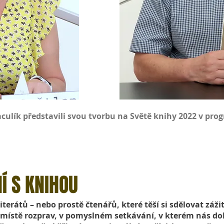
culík představili svou tvorbu na Světě knihy 2022 v pr
Í S KNIHOU
terátů – nebo prostě čtenářů, které těší si sdělovat záži
m místě rozprav, v pomyslném setkávání, v kterém nás do