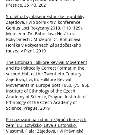
Přestice, 35−43. 2021
Sto let od vyhlášení Estonské republiky
Zajedova, Iivi Sborník XIV. konference
Genius Loci Rokycany
2018. (118
−129).
Muuseum Dr. Bohuslava Horáka v
Rokycanech : Muzeum Dr. Bohuslava
Horáka v Rokycanech Západočeského
muzea v Plzní. 2019
The Estonian Folklore Revival Movement
and its Politically Correct Format in the
second Half of the Twentieth Century.
Zajedova, Iivi, In: Folklore Revival
Movements in Europe post 1950. (75−85).
Institute of Ethnology of the Czech
Academy of Science, Prague: Institute of
Ethnology of the Czech Academy of
Science, Prague. 2019
Prosazování národních zájmů členských
zemí EU: Lotyšsko, Litva a Estonsko.
Vlastimil, Fiala; Zájedová, Iivi Právnická